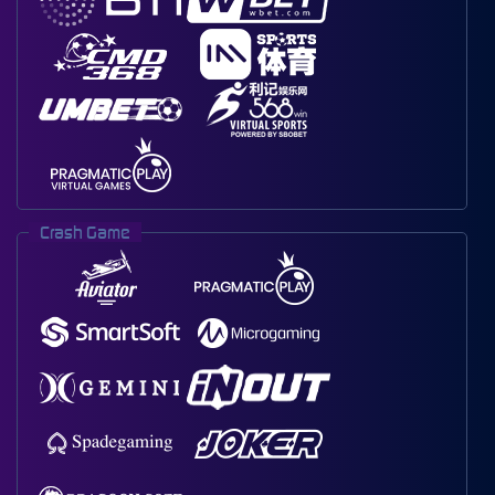
Crash Game