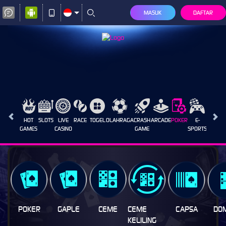
MASUK
DAFTAR
HOT
SLOTS
LIVE
RACE
TOGEL
OLAHRAGA
CRASH
ARCADE
POKER
E-
PROMO
GAMES
CASINO
GAME
SPORTS
POKER
GAPLE
CEME
CEME
CAPSA
DOM
KELILING