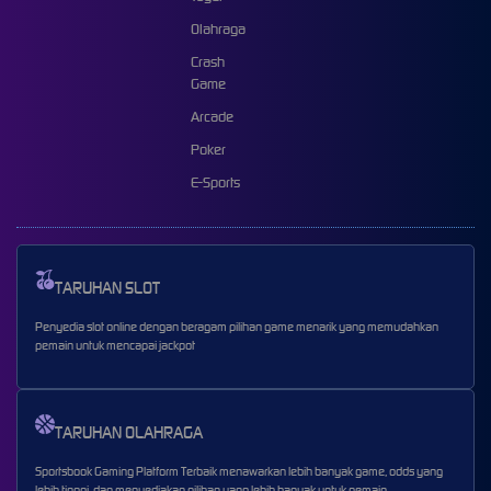
Olahraga
Crash
Game
Arcade
Poker
E-Sports
TARUHAN SLOT
Penyedia slot online dengan beragam pilihan game menarik yang memudahkan
pemain untuk mencapai jackpot
TARUHAN OLAHRAGA
Sportsbook Gaming Platform Terbaik menawarkan lebih banyak game, odds yang
lebih tinggi, dan menyediakan pilihan yang lebih banyak untuk pemain.