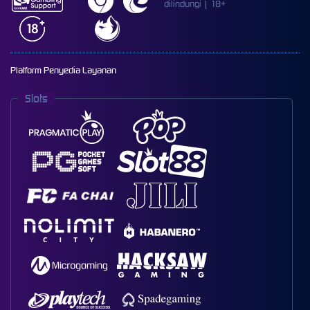
dilindungi | 18+
Platform Penyedia Layanan
Slots