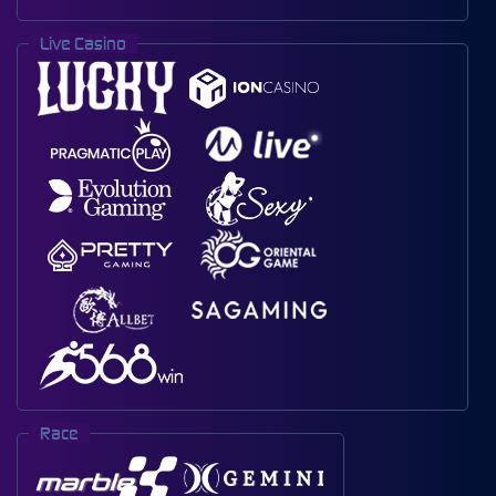
Live Casino
Race