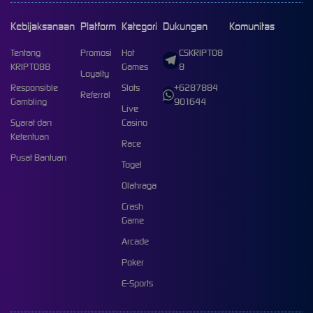
Kebijaksanaan
Platform
Kategori
Dukungan
Komunitas
Tentang
Promosi
Hot
CSKRIPTO8
KRIPTO88
Games
8
Loyalty
Responsible
Slots
+6287884
Referral
Gambling
901644
Live
Syarat dan
Casino
Ketentuan
Race
Pusat Bantuan
Togel
Olahraga
Crash
Game
Arcade
Poker
E-Sports