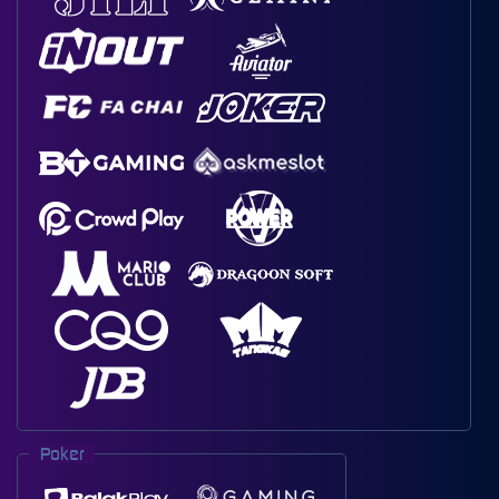
Poker