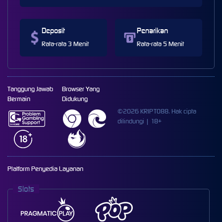
Deposit
Penarikan
Rata-rata 3 Menit
Rata-rata 5 Menit
Tanggung Jawab
Browser Yang
Bermain
Didukung
©2026 KRIPTO88. Hak cipta
dilindungi | 18+
Platform Penyedia Layanan
Slots