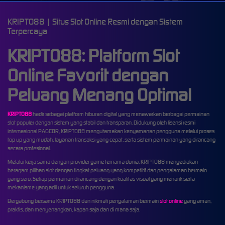
KRIPTO88 | Situs Slot Online Resmi dengan Sistem
Terpercaya
KRIPTO88: Platform Slot
Online Favorit dengan
Peluang Menang Optimal
KRIPTO88
hadir sebagai platform hiburan digital yang menawarkan berbagai permainan
slot populer dengan sistem yang stabil dan transparan. Didukung oleh lisensi resmi
internasional PAGCOR, KRIPTO88 mengutamakan kenyamanan pengguna melalui proses
top up yang mudah, layanan transaksi yang cepat, serta sistem permainan yang dirancang
secara profesional.
Melalui kerja sama dengan provider game ternama dunia, KRIPTO88 menyediakan
beragam pilihan slot dengan tingkat peluang yang kompetitif dan pengalaman bermain
yang seru. Setiap permainan dirancang dengan kualitas visual yang menarik serta
mekanisme yang adil untuk seluruh pengguna.
Bergabung bersama KRIPTO88 dan nikmati pengalaman bermain
slot online
yang aman,
praktis, dan menyenangkan, kapan saja dan di mana saja.