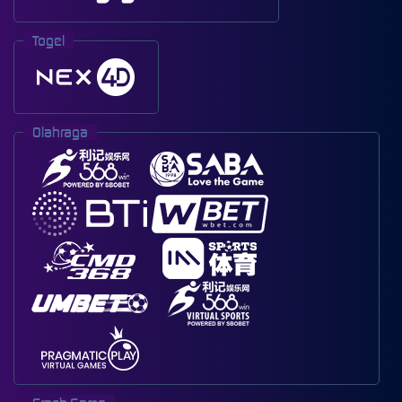
Togel
Olahraga